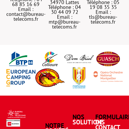
34970 Lattes
Téléphone : 05
68 85 16 69
Téléphone : 04
19 08 35 35
Email :
30 44 09 72
Email :
contact@bureau-
Email :
tls@bureau-
telecoms.fr
mtp@bureau-
telecoms.fr
telecoms.fr
NOS
FORMULAIR
SOLUTIONS
DE
NOTRE
CONTACT