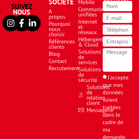
SOCIÉTÉ
Mobile
SUIVEZ
Communications
NOUS
A
unifiées
propos
Internet
Pourquoi
et
nous
réseaux
choisir
Hébergement
Références
& Cloud
clients
Solutions
Blog
de
Contact
services
Recrutement
Solutions
de
J'accepte
sécurité
que mes
Solutions
de
données
relation
soient
client
traitées
Messagerie
dans le
cadre de
ma
demande.