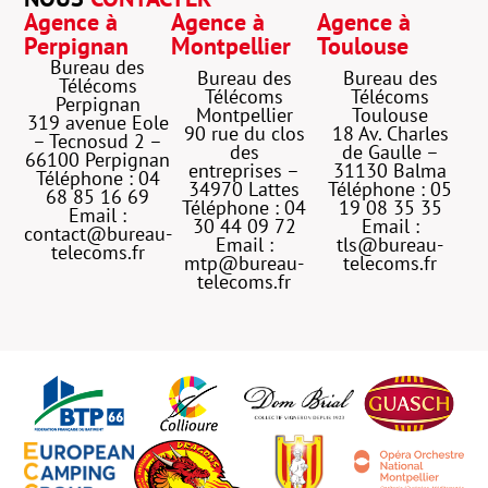
Agence à
Agence à
Agence à
Perpignan
Montpellier
Toulouse
Bureau des
Bureau des
Bureau des
Télécoms
Télécoms
Télécoms
Perpignan
Montpellier
Toulouse
319 avenue Eole
90 rue du clos
18 Av. Charles
– Tecnosud 2 –
des
de Gaulle –
66100 Perpignan
entreprises –
31130 Balma
Téléphone : 04
34970 Lattes
Téléphone : 05
68 85 16 69
Téléphone : 04
19 08 35 35
Email :
30 44 09 72
Email :
contact@bureau-
Email :
tls@bureau-
telecoms.fr
mtp@bureau-
telecoms.fr
telecoms.fr