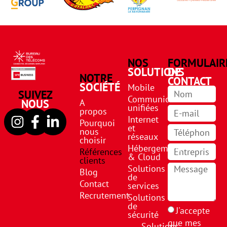
NOS
FORMULAIR
SOLUTIONS
DE
NOTRE
CONTACT
SOCIÉTÉ
Mobile
SUIVEZ
Communications
NOUS
A
unifiées
propos
Internet
Pourquoi
et
nous
réseaux
choisir
Hébergement
Références
& Cloud
clients
Solutions
Blog
de
Contact
services
Recrutement
Solutions
de
J'accepte
sécurité
que mes
Solutions