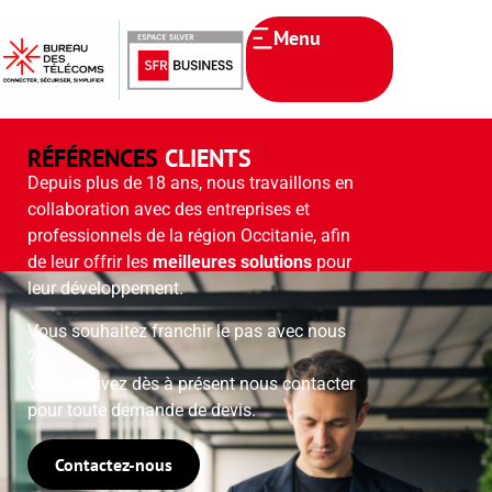
Menu
RÉFÉRENCES
CLIENTS
Depuis plus de 18 ans, nous travaillons en
collaboration avec des entreprises et
professionnels de la région Occitanie, afin
de leur offrir les
meilleures solutions
pour
leur développement.
Vous souhaitez franchir le pas avec nous
?
Vous pouvez dès à présent nous contacter
pour toute demande de devis.
Contactez-nous