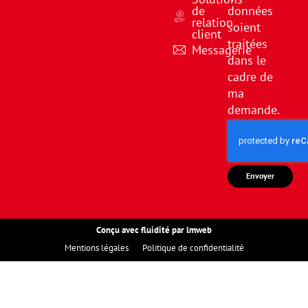
de
données
relation
soient
client
traitées
Messagerie
dans le
cadre de
ma
demande.
Envoyer
Conçu avec fluidité par lmweb
Mentions légales
Politique de confidentialité