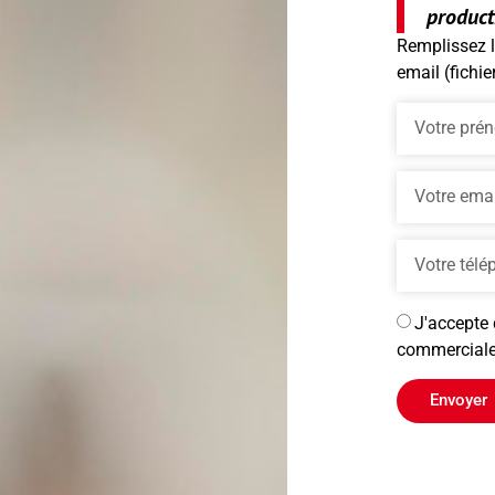
product
Remplissez l
email (fichie
J'accepte 
commerciales
Envoyer