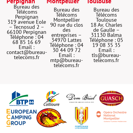
Perpignan
Montpellier
Toulouse
Bureau des
Bureau des
Bureau des
Télécoms
Télécoms
Télécoms
Perpignan
Montpellier
Toulouse
319 avenue Eole
90 rue du clos
18 Av. Charles
– Tecnosud 2 –
des
de Gaulle –
66100 Perpignan
entreprises –
31130 Balma
Téléphone : 04
34970 Lattes
Téléphone : 05
68 85 16 69
Téléphone : 04
19 08 35 35
Email :
30 44 09 72
Email :
contact@bureau-
Email :
tls@bureau-
telecoms.fr
mtp@bureau-
telecoms.fr
telecoms.fr