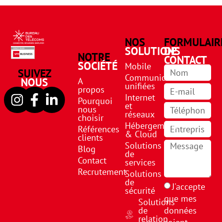
NOS
FORMULAIR
SOLUTIONS
DE
NOTRE
CONTACT
SOCIÉTÉ
Mobile
SUIVEZ
Communications
NOUS
A
unifiées
propos
Internet
Pourquoi
et
nous
réseaux
choisir
Hébergement
Références
& Cloud
clients
Solutions
Blog
de
Contact
services
Recrutement
Solutions
de
J'accepte
sécurité
que mes
Solutions
de
données
relation