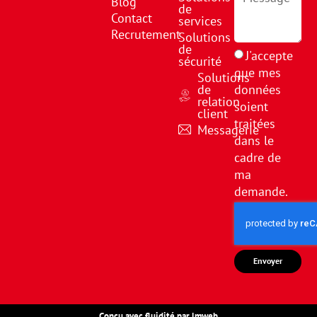
Blog
de
Contact
services
Recrutement
Solutions
de
J'accepte
sécurité
que mes
Solutions
de
données
relation
soient
client
traitées
Messagerie
dans le
cadre de
ma
demande.
Envoyer
Conçu avec fluidité par lmweb