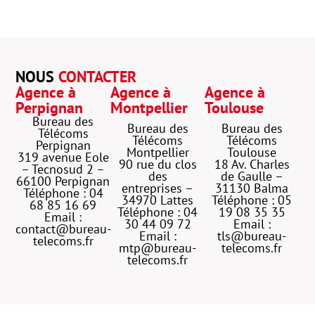
NOUS
CONTACTER
Agence à
Agence à
Agence à
Perpignan
Montpellier
Toulouse
Bureau des
Bureau des
Bureau des
Télécoms
Télécoms
Télécoms
Perpignan
Montpellier
Toulouse
319 avenue Eole
90 rue du clos
18 Av. Charles
– Tecnosud 2 –
des
de Gaulle –
66100 Perpignan
entreprises –
31130 Balma
Téléphone : 04
34970 Lattes
Téléphone : 05
68 85 16 69
Téléphone : 04
19 08 35 35
Email :
30 44 09 72
Email :
contact@bureau-
Email :
tls@bureau-
telecoms.fr
mtp@bureau-
telecoms.fr
telecoms.fr