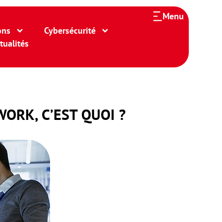
Menu
ons
Cybersécurité
tualités
ORK, C’EST QUOI ?