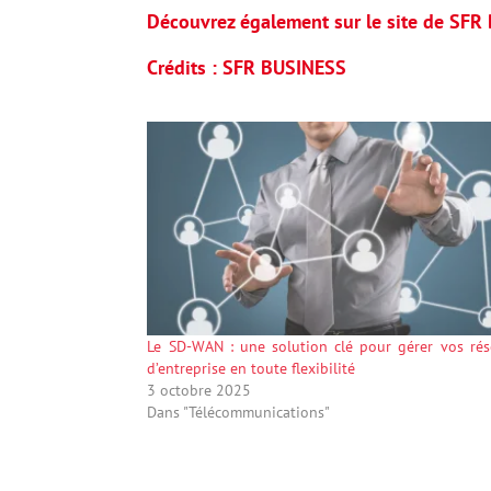
Découvrez également sur le site de SFR 
Crédits : SFR BUSINESS
Le SD-WAN : une solution clé pour gérer vos ré
d’entreprise en toute flexibilité
3 octobre 2025
Dans "Télécommunications"